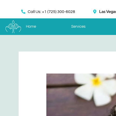
Skip
to
Las Vega
Call Us: +1 (725) 300-6028
content
Home
Services