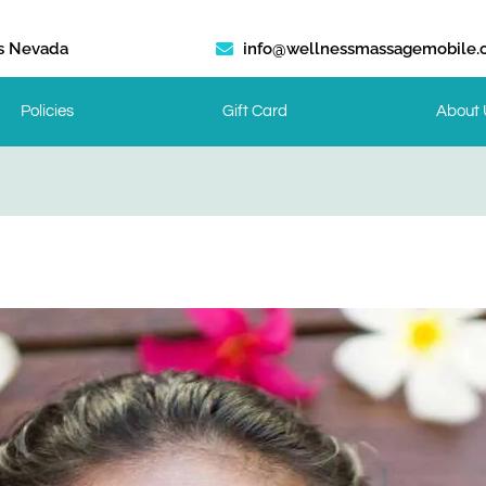
s Nevada
info@wellnessmassagemobile
Policies
Gift Card
About 