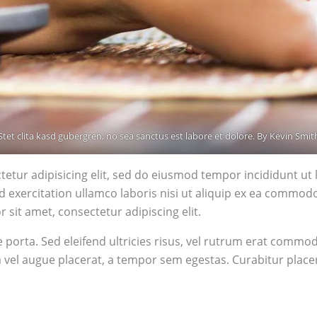
Stet clita kasd gubergren, no sea sanctus est labore et dolore. By
Kevin Smit
etur adipisicing elit, sed do eiusmod tempor incididunt ut 
 exercitation ullamco laboris nisi ut aliquip ex ea commodo
sit amet, consectetur adipiscing elit.
e porta. Sed eleifend ultricies risus, vel rutrum erat commo
el augue placerat, a tempor sem egestas. Curabitur placera