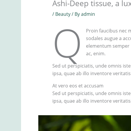
Ashi-Deep tissue, a l
/
Beauty
/ By
admin
q
Proin faucibus nec m
sodales augue a accu
elementum semper nis
ac, enim.
Sed ut perspiciatis, unde omnis i
ipsa, quae ab illo inventore veritati
At vero eos et accusam
Sed ut perspiciatis, unde omnis i
ipsa, quae ab illo inventore veritati