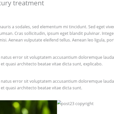
uxury treatment
auris a sodales, sed elementum mi tincidunt. Sed eget viver
msan. Cras sollicitudin, ipsum eget blandit pulvinar. Integ
i. Aenean vulputate eleifend tellus. Aenean leo ligula, port
ste natus error sit voluptatem accusantium doloremque lau
s et quasi architecto beatae vitae dicta sunt, explicabo.
ste natus error sit voluptatem accusantium doloremque lau
s et quasi architecto beatae vitae dicta sunt.